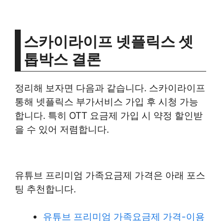
스카이라이프 넷플릭스 셋
톱박스 결론
정리해 보자면 다음과 같습니다. 스카이라이프
통해 넷플릭스 부가서비스 가입 후 시청 가능
합니다. 특히 OTT 요금제 가입 시 약정 할인받
을 수 있어 저렴합니다.
유튜브 프리미엄 가족요금제 가격은 아래 포스
팅 추천합니다.
유튜브 프리미엄 가족요금제 가격-이용