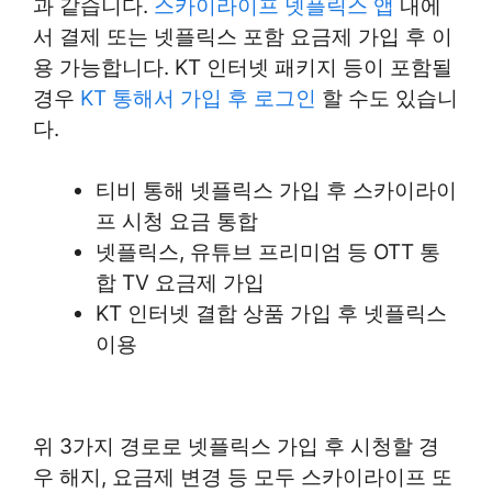
과 같습니다.
스카이라이프 넷플릭스 앱
내에
서 결제 또는 넷플릭스 포함 요금제 가입 후 이
용 가능합니다. KT 인터넷 패키지 등이 포함될
경우
KT 통해서 가입 후 로그인
할 수도 있습니
다.
티비 통해 넷플릭스 가입 후 스카이라이
프 시청 요금 통합
넷플릭스, 유튜브 프리미엄 등 OTT 통
합 TV 요금제 가입
KT 인터넷 결합 상품 가입 후 넷플릭스
이용
위 3가지 경로로 넷플릭스 가입 후 시청할 경
우 해지, 요금제 변경 등 모두 스카이라이프 또