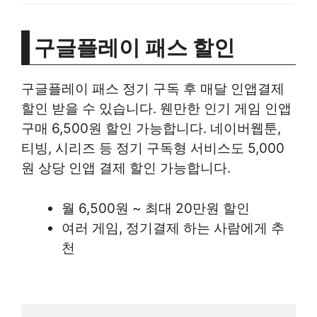
구글플레이 패스 할인
구글플레이 패스 정기 구독 후 매달 인앱결제
할인 받을 수 있습니다. 웬만한 인기 게임 인앱
구매 6,500원 할인 가능합니다. 네이버웹툰,
티빙, 시리즈 등 정기 구독형 서비스도 5,000
원 상당 인앱 결제 할인 가능합니다.
월 6,500원 ~ 최대 20만원 할인
여러 게임, 정기결제 하는 사람에게 추
천