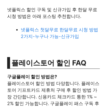
넷플릭스 할인 구독 및 신규가입 후 한달 무료
시청 방법은 아래 포스팅 추천합니다.
넷플릭스 첫달무료 한달무료 시청 방법
2가지-누구나 가능-신규가입
플레이스토어 할인 FAQ
구글플레이 할인 방법은?
플레이스토어 할인 방법 다양합니다. 플레이스
토어 기프트카드 제휴처 구매 후 할인 방법 가
장 간단합니다. 신용카드 체크카드 통한 1% ~
2% 할인 가능합니다. 구글플레이 패스 구독 후