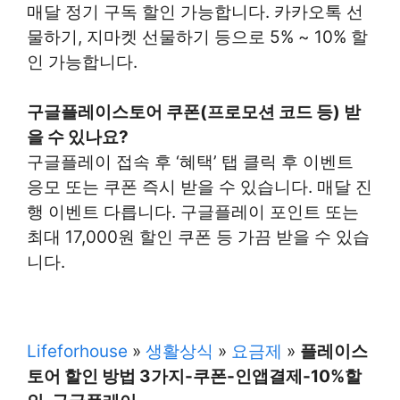
매달 정기 구독 할인 가능합니다. 카카오톡 선
물하기, 지마켓 선물하기 등으로 5% ~ 10% 할
인 가능합니다.
구글플레이스토어 쿠폰(프로모션 코드 등) 받
을 수 있나요?
구글플레이 접속 후 ‘혜택’ 탭 클릭 후 이벤트
응모 또는 쿠폰 즉시 받을 수 있습니다. 매달 진
행 이벤트 다릅니다. 구글플레이 포인트 또는
최대 17,000원 할인 쿠폰 등 가끔 받을 수 있습
니다.
Lifeforhouse
»
생활상식
»
요금제
»
플레이스
토어 할인 방법 3가지-쿠폰-인앱결제-10%할