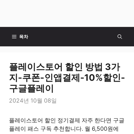
목차
플레이스토어 할인 방법 3가
지-쿠폰-인앱결제-10%할인-
구글플레이
2024년 10월 08일
플레이스토어 할인 정기결제 자주 한다면 구글
플레이 패스 구독 추천합니다. 월 6,500원에