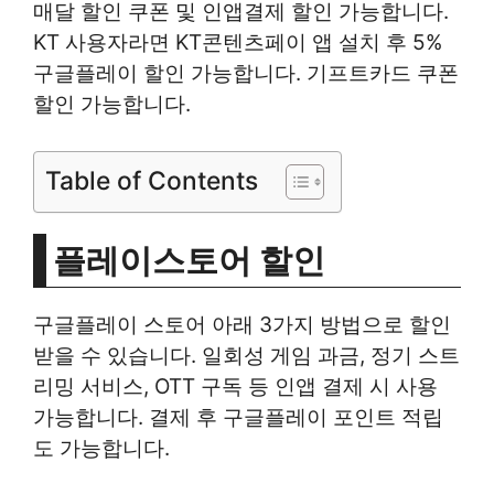
매달 할인 쿠폰 및 인앱결제 할인 가능합니다.
KT 사용자라면 KT콘텐츠페이 앱 설치 후 5%
구글플레이 할인 가능합니다. 기프트카드 쿠폰
할인 가능합니다.
Table of Contents
플레이스토어 할인
구글플레이 스토어 아래 3가지 방법으로 할인
받을 수 있습니다. 일회성 게임 과금, 정기 스트
리밍 서비스, OTT 구독 등 인앱 결제 시 사용
가능합니다. 결제 후 구글플레이 포인트 적립
도 가능합니다.