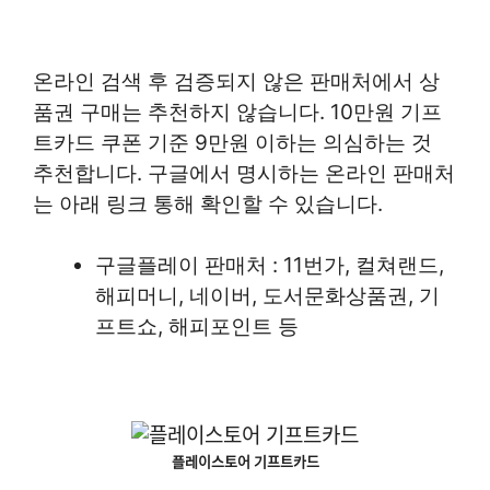
온라인 검색 후 검증되지 않은 판매처에서 상
품권 구매는 추천하지 않습니다. 10만원 기프
트카드 쿠폰 기준 9만원 이하는 의심하는 것
추천합니다. 구글에서 명시하는 온라인 판매처
는 아래 링크 통해 확인할 수 있습니다.
구글플레이 판매처 : 11번가, 컬쳐랜드,
해피머니, 네이버, 도서문화상품권, 기
프트쇼, 해피포인트 등
플레이스토어 기프트카드