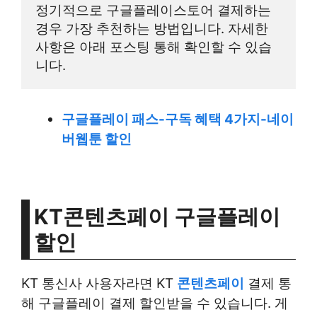
정기적으로 구글플레이스토어 결제하는 
경우 가장 추천하는 방법입니다. 자세한 
사항은 아래 포스팅 통해 확인할 수 있습
니다.
구글플레이 패스-구독 혜택 4가지-네이
버웹툰 할인
KT콘텐츠페이 구글플레이
할인
KT 통신사 사용자라면 KT
콘텐츠페이
결제 통
해 구글플레이 결제 할인받을 수 있습니다. 게