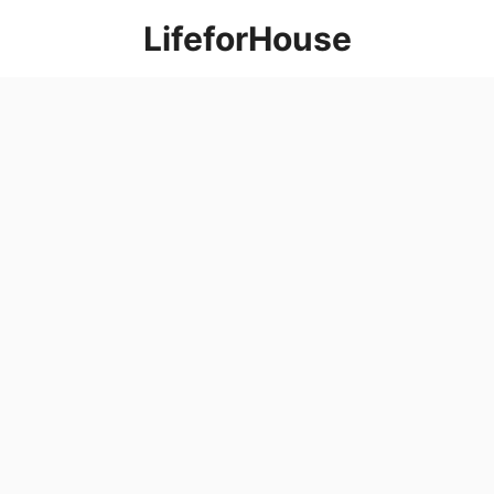
컨
LifeforHouse
텐
츠
로
건
너
뛰
기