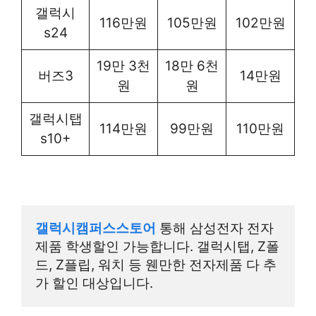
갤럭시
116만원
105만원
102만원
s24
19만 3천
18만 6천
버즈3
14만원
원
원
갤럭시탭
114만원
99만원
110만원
s10+
갤럭시캠퍼스스토어
 통해 삼성전자 전자
제품 학생할인 가능합니다. 갤럭시탭, Z폴
드, Z플립, 워치 등 웬만한 전자제품 다 추
가 할인 대상입니다.