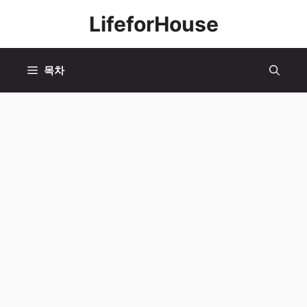
컨
LifeforHouse
텐
츠
로
목차
건
너
뛰
기