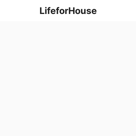
컨
LifeforHouse
텐
츠
로
건
너
뛰
기