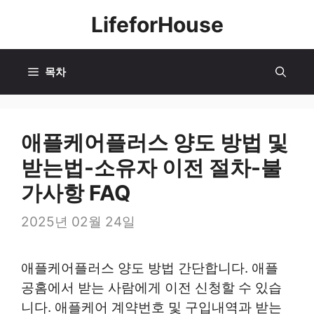
컨
LifeforHouse
텐
츠
로
목차
건
너
뛰
애플케어플러스 양도 방법 및
기
받는법-소유자 이전 절차-불
가사항 FAQ
2025년 02월 24일
애플케어플러스 양도 방법 간단합니다. 애플
공홈에서 받는 사람에게 이전 신청할 수 있습
니다. 애플케어 계약번호 및 구입내역과 받는