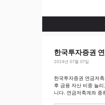
컨
텐
츠
로
건
너
뛰
한국투자증권 연금
기
2024년 07월 07일
한국투자증권 연금저축펀
후 금융 자산 비중 늘리
니다. 연금저축계좌 종