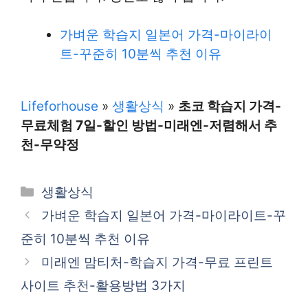
가벼운 학습지 일본어 가격-마이라이
트-꾸준히 10분씩 추천 이유
Lifeforhouse
»
생활상식
»
초코 학습지 가격-
무료체험 7일-할인 방법-미래엔-저렴해서 추
천-무약정
카
생활상식
테
가벼운 학습지 일본어 가격-마이라이트-꾸
고
준히 10분씩 추천 이유
리
미래엔 맘티처-학습지 가격-무료 프린트
사이트 추천-활용방법 3가지