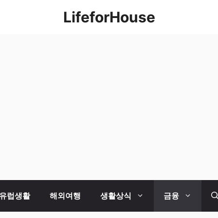
LifeforHouse
유럽생활
해외여행
생활상식
금융