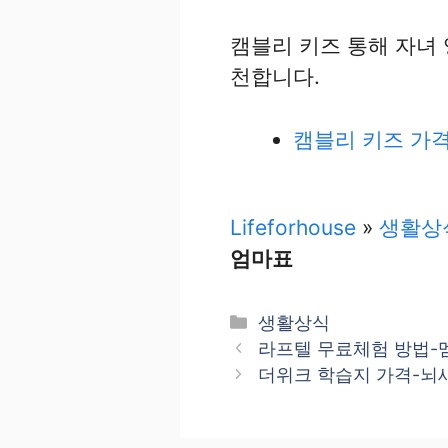
캠블리 키즈 통해 자녀 
천합니다.
캠블리 키즈 가격
Lifeforhouse
»
생활상
엄마표
카
생활상식
테
라프텔 무료체험 방법-
고
더위크 학습지 가격-뇌새
리