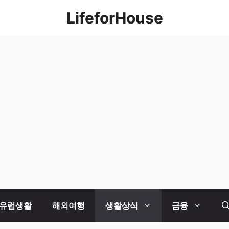
LifeforHouse
유럽생활
해외여행
생활상식
금융