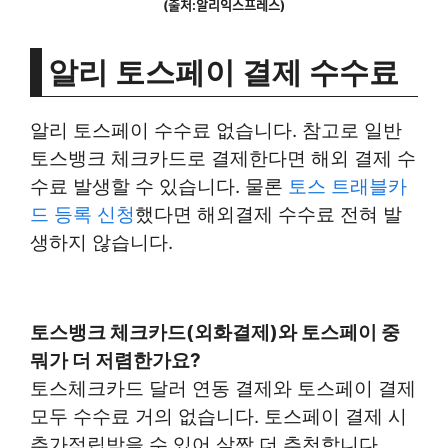
(출처:알리익스프레스)
알리 토스페이 결제 수수료
알리 토스페이 수수료 없습니다. 참고로 일반
토스뱅크 체크카드로 결제한다면 해외 결제 수
수료 발생할 수 있습니다. 물론
토스 트래블카
드 등록 신청
했다면 해외결제 수수료 전혀 발
생하지 않습니다.
토스뱅크 체크카드(외화결제)와 토스페이 중
뭐가 더 저렴한가요?
토스체크카드 달러 연동 결제와 토스페이 결제
모두 수수료 거의 없습니다. 토스페이 결제 시
추가적립받을 수 있어 살짝 더 추천합니다.