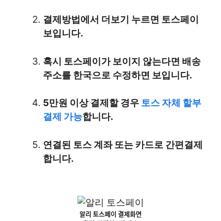
결제방법에서 더보기 누르면 토스페이
보입니다.
혹시 토스페이가 보이지 않는다면 배송
주소를 한국으로 수정하면 보입니다.
5만원 이상 결제할 경우
토스 자체 할부
결제 가능
합니다.
연결된 토스 계좌 또는 카드로 간편결제
합니다.
알리 토스페이 결제화면