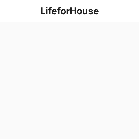
컨
LifeforHouse
텐
츠
로
건
너
뛰
기